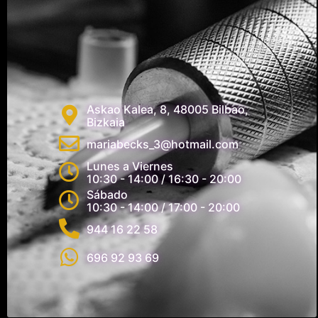
Askao Kalea, 8, 48005 Bilbao,
Bizkaia
mariabecks_3@hotmail.com
Lunes a Viernes
10:30 - 14:00 / 16:30 - 20:00
Sábado
10:30 - 14:00 / 17:00 - 20:00
944 16 22 58
696 92 93 69